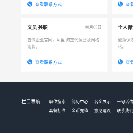
频，培训手机拍摄剪辑，教你玩转抖
务，财
查看联系方式
查
音！你也可以成为拍摄达人！你也可以
作
成为拍摄达人！
文员 兼职
08月05日
个人保
曾做企业官网，阿里 淘宝代运营及网格
诚揽保
销售。
格。
查看联系方式
查
栏目导航:
职位搜索
简历中心
名企展示
一句话
套餐标准
金币充值
意见建议
联系我