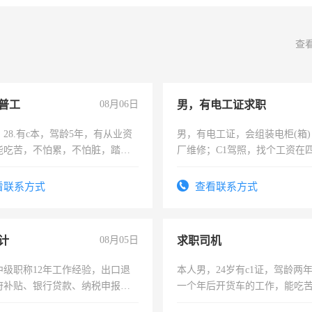
查
普工
08月06日
男，有电工证求职
28.有c本，驾龄5年，有从业资
男，有电工证，会组装电柜(箱
能吃苦，不怕累，不怕脏，踏
厂维修；C1驾照，找个工资在
求稳定工作一份，保险不干
上，枣强县以外需要有住宿，
电话
看联系方式
查看联系方式
计
08月05日
求职司机
中级职称12年工作经验，出口退
本人男，24岁有c1证，驾龄两
府补贴、银行贷款、纳税申报、
一个年后开货车的工作，能吃
公司策划，设建新账，理乱账业
加班。