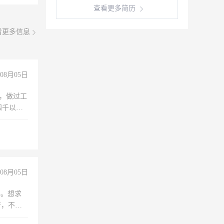
查看更多简历
看更多信息
08月05日
)，做过工
四千以
保险勿扰
08月05日
年。想求
苦，不怕