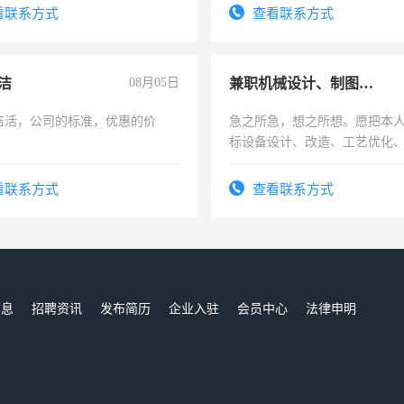
务咨询等业务。欲求兼职会计工
看联系方式
查看联系方式
洁
08月05日
兼职机械设计、制图、设备改造
洁活，公司的标准，优惠的价
急之所急，想之所想。愿把本
标设备设计、改造、工艺优化
作和分解的经验与您分享。 真
结识有识之士，共享未来。
看联系方式
查看联系方式
信息
招聘资讯
发布简历
企业入驻
会员中心
法律申明
们