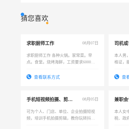
猜您喜欢
求职厨师工作
08月07日
司机或
求职厨师工作 各种火锅。家常菜。早
本人男，
点。食堂。烧烤海鲜，工资要求6000以
格证，
上
实，需
查看联系方式
查
手机短视频拍摄、剪辑、抖音快手
08月05日
兼职会
可为个人、门店、单位、企业拍摄短视
本人女
频，培训手机拍摄剪辑，教你玩转抖音
税、政
可为个人、门店、单位、企业拍摄短视
为各类