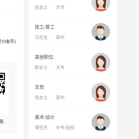
张女士
·
大专
技工/普工
马先生
·
高中
10金币)
其他职位
欧女士
·
大专
文员
张女士
·
高中
美术/设计
息
谭先生
·
中专/技校