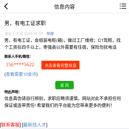
信息内容
男，有电工证求职
淮安人才网 2026.08.09
举报
男，有电工证，会组装电柜(箱)，做过工厂维修；C1驾照，找
个工资在四千以上，枣强县以外需要有住宿，保险勿扰电话
联系人手机/微信：
156****5622
点击查看完整信息
(
查看需要10金币
)
特此声明：
信息真伪请自行辨别，求职应聘须谨慎，网站对此不承担任何
保证或连带责任! 希望我们的平台能为您带来更多的便利！
[
联系客服
]
[
最新找人才
]