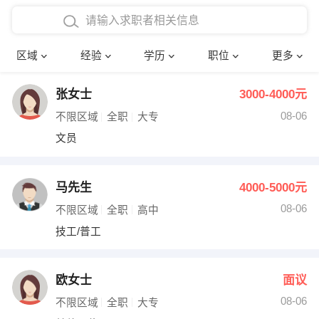
在校学生工作经验
本科
行政后勤
建筑装潢
确定
区域
经验
学历
职位
更多
三年以上工作经验
硕士
销售岗位
教师
张女士
3000-4000元
四年以上工作经验
博士
文员
护士
08-06
不限区域
全职
大专
五年以上工作经验
财务会计
传单派发
文员
十年以上工作经验
超市零售
促销导购
马先生
4000-5000元
网络IT
保健按摩
08-06
不限区域
全职
高中
技工/普工
快递员
前台接待
收银员
技术员/工程师
欧女士
面议
08-06
水电/机修
部门经理
不限区域
全职
大专