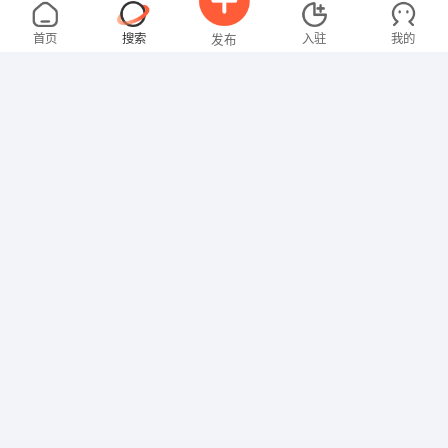
卢女士
3000-4000元
08-05
不限区域
全职
大专
首页
搜索
入驻
我的
发布
其他职位
李先生
5000-8000元
08-05
不限区域
全职
招聘信息
求职简历
技工/普工
钟女士
3000-4000元
08-05
不限区域
全职
大专
行政/后勤
马先生
4000-5000元
08-05
不限区域
全职