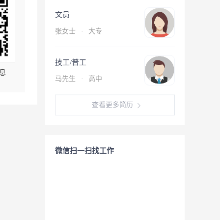
文员
张女士
·
大专
技工/普工
息
马先生
·
高中
查看更多简历
微信扫一扫找工作