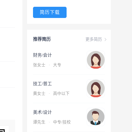
简历下载
推荐简历
更多简历
财务/会计
张女士
·
大专
技工/普工
黄女士
·
高中以下
美术/设计
谭先生
·
中专/技校